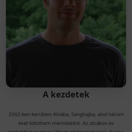
A kezdetek
2002-ben kerültem Kínába, Sanghajba, ahol három
évet töltöttem mérnökként. Az utcákon és
parkokban gyakran láttam embereket lassú, furcsa