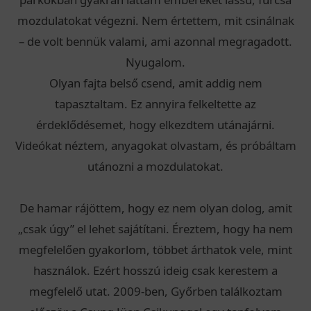
mozdulatokat végezni. Nem értettem, mit csinálnak
– de volt bennük valami, ami azonnal megragadott.
Nyugalom.
Olyan fajta belső csend, amit addig nem
tapasztaltam. Ez annyira felkeltette az
érdeklődésemet, hogy elkezdtem utánajárni.
Videókat néztem, anyagokat olvastam, és próbáltam
utánozni a mozdulatokat.
De hamar rájöttem, hogy ez nem olyan dolog, amit
„csak úgy” el lehet sajátítani. Éreztem, hogy ha nem
megfelelően gyakorlom, többet árthatok vele, mint
használok. Ezért hosszú ideig csak kerestem a
megfelelő utat. 2009-ben, Győrben találkoztam