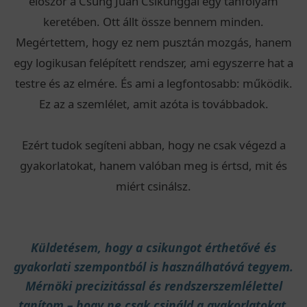
először a Csung Jüan Csikunggal egy tanfolyam
keretében. Ott állt össze bennem minden.
Megértettem, hogy ez nem pusztán mozgás, hanem
egy logikusan felépített rendszer, ami egyszerre hat a
testre és az elmére. És ami a legfontosabb: működik.
Ez az a szemlélet, amit azóta is továbbadok.
Ezért tudok segíteni abban, hogy ne csak végezd a
gyakorlatokat, hanem valóban meg is értsd, mit és
miért csinálsz.
Küldetésem, hogy a csikungot érthetővé és
gyakorlati szempontból is használhatóvá tegyem.
Mérnöki precizitással és rendszerszemlélettel
tanítom – hogy ne csak csináld a gyakorlatokat,