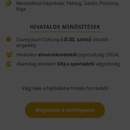
Nemzetközi képzések: Peking, Saolin, Pozsony,
Riga
HIVATALOS MINŐSÍTÉSEK
Csung Jüan Csikung
I-II-III. szintű
oktatói
engedély
Hivatalos
elvonulásvezetői
jogosultság (2024)
Államilag elismert
OKJ-s sportedzői
végzettség
Vágj bele a fejlődésbe hiteles forrásból!
Megnézem a tanfolyamot