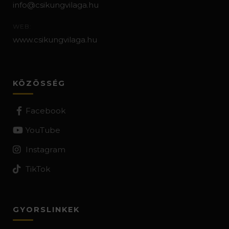
info@csikungvilaga.hu
WEB:
www.csikungvilaga.hu
KÖZÖSSÉG
Facebook
YouTube
Instagram
TikTok
GYORSLINKEK