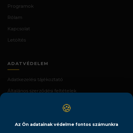
Programok
Rólam
Kapcsolat
Letöltés
ADATVÉDELEM
Adatkezelési tájékoztató
Általános szerződési feltételek
Jogi nyilatkozat
🍪
Az Ön adatainak védelme fontos számunkra
Copyright © Csikung Világa – Horváth Ákos 2013 - 2026