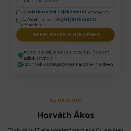
Az
Adatkezelési Tájékoztatót
elfogadom. *
Az
ÁSZF
-et és a
Jogi Nyilatkozatot
elfogadom. *
JELENTKEZÉS ELKÜLDÉSE
Adataidat bizalmasan kezeljük, és nem
adjuk tovább.
Azonnali visszaigazolást kapsz e-mailben.
AZ OKTATÓD
Horváth Ákos
Több mint 17 éve köteleződtem el a Csung Jüan