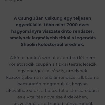
A Csung Jüan Csikung egy teljesen
egyedülálló, több mint 7000 éves
hagyományra visszatekintő rendszer,
amelynek legmélyebb titkai a legendás
Shaolin kolostorból erednek.
A kínai tradíció szerint az emberi lét nem
korlátozódik csupán a fizikai testre; létezik
egy energetikai rész is, amelynek
központjában a meridiánrendszer áll. Ezen a
bemutatón megtanuljuk, hogyan
aktiválhatod ezt a hálózatot a stressz oldása
és a vitalitás növelése érdekében,
közvetlenül az otthonod kényelméből.