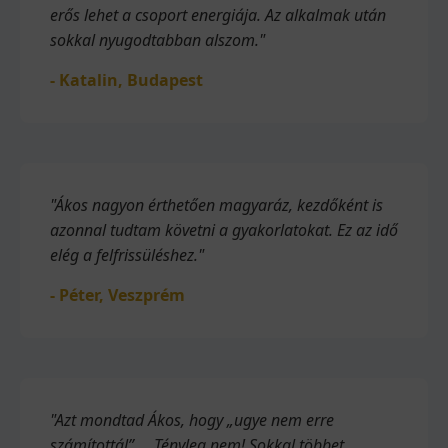
erős lehet a csoport energiája. Az alkalmak után
sokkal nyugodtabban alszom."
- Katalin, Budapest
"Ákos nagyon érthetően magyaráz, kezdőként is
azonnal tudtam követni a gyakorlatokat. Ez az idő
elég a felfrissüléshez."
- Péter, Veszprém
"Azt mondtad Ákos, hogy „ugye nem erre
számítottál” … Tényleg nem! Sokkal többet