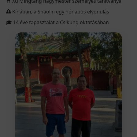
⛩️ Xu Mingtang nagymester személyes tanítványa
🏯 Kínában, a Shaolin egy hónapos elvonulás
🎓 14 éve tapasztalat a Csikung oktatásában