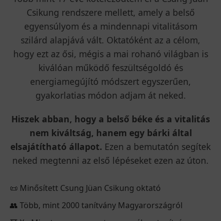
Csikung rendszere mellett, amely a belső
egyensúlyom és a mindennapi vitalitásom
szilárd alapjává vált. Oktatóként az a célom,
hogy ezt az ősi, mégis a mai rohanó világban is
kiválóan működő feszültségoldó és
energiamegújító módszert egyszerűen,
gyakorlatias módon adjam át neked.
Hiszek abban, hogy a belső béke és a vitalitás
nem kiváltság, hanem egy bárki által
elsajátítható állapot.
Ezen a bemutatón segítek
neked megtenni az első lépéseket ezen az úton.
📜 Minősített Csung Jüan Csikung oktató
👥 Több, mint 2000 tanítvány Magyarországról