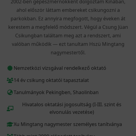
2002-ben gépészmérnökként dolgoztam Kínában,
ahol először láttam embereket csikungozni a
parkokban. Ez annyira megfogott, hogy éveken át
kerestem a megfelelő módszert. Végül a Csung Jüan
Csikungban találtam meg azt a rendszert, ami
valóban működik — ezt tanultam Hszü Mingtang
nagymestertől.
Nemzetközi vizsgával rendelkező oktató
14 év csikung oktatói tapasztalat
Tanulmányok Pekingben, Shaolinban
Hivatalos oktatási jogosultság (I-III. szint és
elvonulás vezetése)
Xu Mingtang nagymester személyes tanítványa