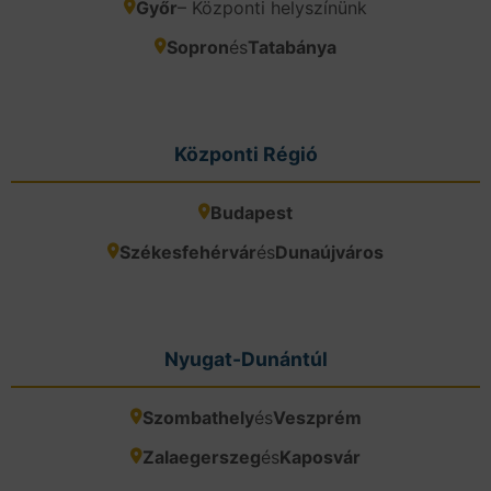
Győr
– Központi helyszínünk
Sopron
és
Tatabánya
Központi Régió
Budapest
Székesfehérvár
és
Dunaújváros
Nyugat-Dunántúl
Szombathely
és
Veszprém
Zalaegerszeg
és
Kaposvár