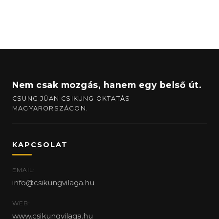
Nem csak mozgás, hanem egy belső út.
CSUNG JÜAN CSIKUNG OKTATÁS
MAGYARORSZÁGON.
KAPCSOLAT
EMAIL:
info@csikungvilaga.hu
WEB:
www.csikungvilaga.hu