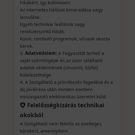
hibákért, így különösen:
Az internetes hálózat kimaradása vagy
lassulása.
Egyéb technikai leállások vagy
rendszerszintű hibák.
Külső, romboló programok, vírusok okozta
károk.
3.
Adatvédelem:
A Fogyasztót terheli a
saját számítógépe és az azon található
adatok védelmének (vírusirtó, tűzfal)
kötelezettsége.
4. A Szolgáltató a jelentkezés fogadása és a
díj jóváírása után minden esetben
visszaigazoló elektronikus üzenetet küld.
Felelősségkizárás technikai
okokból
A Szolgáltató nem felelős az esetleges
károkért, amennyiben: