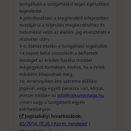
Szolgáltató a szolgáltatást teljes egészében
teljesítette.
A jelentkezéssel a Megrendelő kifejezetten
hozzájárul a teljesítés megkezdéséhez és
tudomásul veszi az elállási jog elvesztését a
részvétel után.
5-6. Elállás esetén a Szolgáltató legkésőbb
14 napon belül visszatéríti a befizetett
összeget az eredeti fizetési móddal
megegyező formában, kivéve, ha a Felek
másként állapodnak meg.
10. Amennyiben élni szeretne elállási
jogával, vagy egyéb panasza van, kérjük,
jelezze írásban az
info@csikungvilaga.hu
címen vagy a Szolgáltató egyéb
elérhetőségein.
Jogszabályi hivatkozások:
45/2014. (II.26.) Korm. rendelet
|