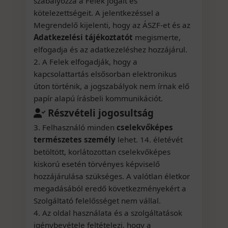
szabályozza a Felek jogait és
kötelezettségeit. A jelentkezéssel a
Megrendelő kijelenti, hogy az ÁSZF-et és az
Adatkezelési tájékoztatót
megismerte,
elfogadja és az adatkezeléshez hozzájárul.
2. A Felek elfogadják, hogy a
kapcsolattartás elsősorban elektronikus
úton történik, a jogszabályok nem írnak elő
papír alapú írásbeli kommunikációt.
Részvételi jogosultság
3. Felhasználó minden
cselekvőképes
természetes személy
lehet. 14. életévét
betöltött, korlátozottan cselekvőképes
kiskorú esetén törvényes képviselő
hozzájárulása szükséges. A valótlan életkor
megadásából eredő következményekért a
Szolgáltató felelősséget nem vállal.
4. Az oldal használata és a szolgáltatások
igénybevétele feltételezi, hogy a