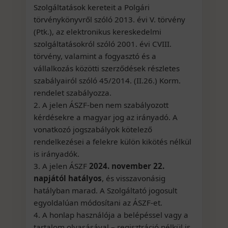
Szolgáltatások kereteit a Polgári
törvénykönyvről szóló 2013. évi V. törvény
(Ptk.), az elektronikus kereskedelmi
szolgáltatásokról szóló 2001. évi CVIII.
törvény, valamint a fogyasztó és a
vállalkozás közötti szerződések részletes
szabályairól szóló 45/2014. (II.26.) Korm.
rendelet szabályozza.
2. A jelen ÁSZF-ben nem szabályozott
kérdésekre a magyar jog az irányadó. A
vonatkozó jogszabályok kötelező
rendelkezései a felekre külön kikötés nélkül
is irányadók.
3. A jelen ÁSZF
2024. november 22.
napjától hatályos
, és visszavonásig
hatályban marad. A Szolgáltató jogosult
egyoldalúan módosítani az ÁSZF-et.
4. A honlap használója a belépéssel vagy a
tartalom olvasásával – regisztráció nélkül is