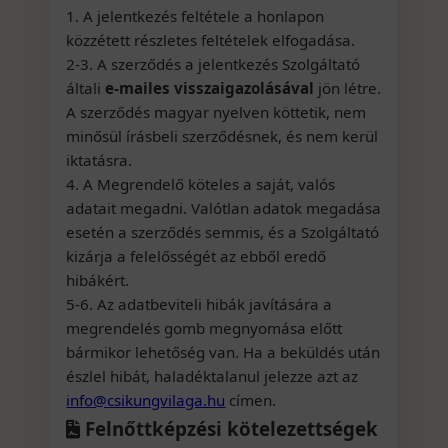
1. A jelentkezés feltétele a honlapon
közzétett részletes feltételek elfogadása.
2-3. A szerződés a jelentkezés Szolgáltató
általi
e-mailes visszaigazolásával
jön létre.
A szerződés magyar nyelven köttetik, nem
minősül írásbeli szerződésnek, és nem kerül
iktatásra.
4. A Megrendelő köteles a saját, valós
adatait megadni. Valótlan adatok megadása
esetén a szerződés semmis, és a Szolgáltató
kizárja a felelősségét az ebből eredő
hibákért.
5-6. Az adatbeviteli hibák javítására a
megrendelés gomb megnyomása előtt
bármikor lehetőség van. Ha a beküldés után
észlel hibát, haladéktalanul jelezze azt az
info@csikungvilaga.hu
címen.
Felnőttképzési kötelezettségek