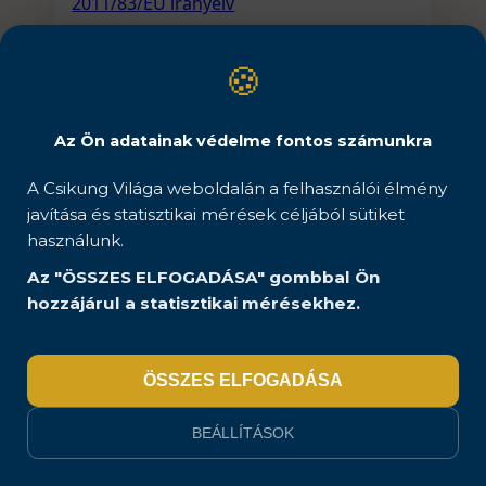
2011/83/EU irányelv
🍪
Az Ön adatainak védelme fontos számunkra
XIII.
A Csikung Világa weboldalán a felhasználói élmény
javítása és statisztikai mérések céljából sütiket
Igényérvényesítés és
használunk.
kellékszavatosság
Az "ÖSSZES ELFOGADÁSA" gombbal Ön
hozzájárul a statisztikai mérésekhez.
1-2. A Szolgáltató hibás teljesítése esetén a
Megrendelő kellékszavatossági igényt
ÖSSZES ELFOGADÁSA
érvényesíthet a Polgári Törvénykönyv
szabályai szerint. Választása szerint kérhet:
BEÁLLÍTÁSOK
Kijavítást vagy kicserélést
(pl. a
szolgáltatás pótlását), kivéve, ha az