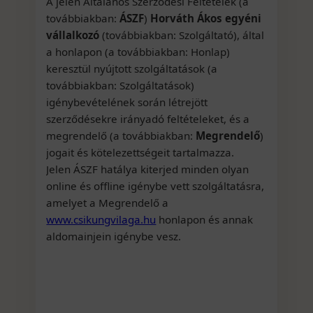
A jelen Általános Szerződési Feltételek (a
továbbiakban:
ÁSZF
)
Horváth Ákos egyéni
vállalkozó
(továbbiakban: Szolgáltató), által
a honlapon (a továbbiakban: Honlap)
keresztül nyújtott szolgáltatások (a
továbbiakban: Szolgáltatások)
igénybevételének során létrejött
szerződésekre irányadó feltételeket, és a
megrendelő (a továbbiakban:
Megrendelő
)
jogait és kötelezettségeit tartalmazza.
Jelen ÁSZF hatálya kiterjed minden olyan
online és offline igénybe vett szolgáltatásra,
amelyet a Megrendelő a
www.csikungvilaga.hu
honlapon és annak
aldomainjein igénybe vesz.