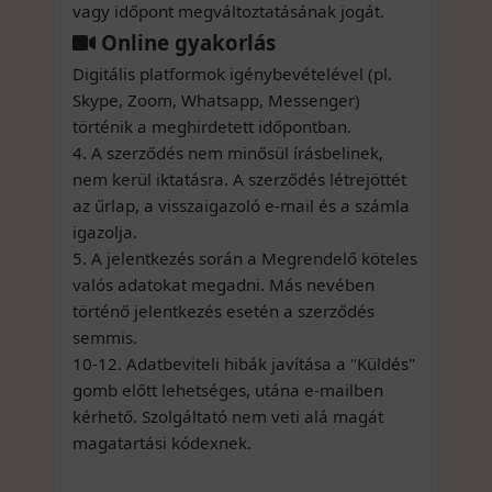
vagy időpont megváltoztatásának jogát.
Online gyakorlás
Digitális platformok igénybevételével (pl.
Skype, Zoom, Whatsapp, Messenger)
történik a meghirdetett időpontban.
4. A szerződés nem minősül írásbelinek,
nem kerül iktatásra. A szerződés létrejöttét
az űrlap, a visszaigazoló e-mail és a számla
igazolja.
5. A jelentkezés során a Megrendelő köteles
valós adatokat megadni. Más nevében
történő jelentkezés esetén a szerződés
semmis.
10-12. Adatbeviteli hibák javítása a "Küldés"
gomb előtt lehetséges, utána e-mailben
kérhető. Szolgáltató nem veti alá magát
magatartási kódexnek.