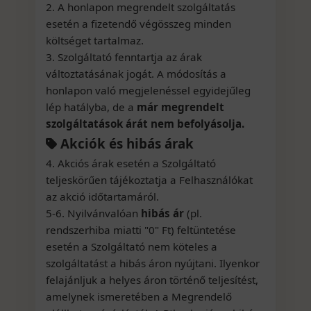
2. A honlapon megrendelt szolgáltatás
esetén a fizetendő végösszeg minden
költséget tartalmaz.
3. Szolgáltató fenntartja az árak
változtatásának jogát. A módosítás a
honlapon való megjelenéssel egyidejűleg
lép hatályba, de a
már megrendelt
szolgáltatások árát nem befolyásolja.
Akciók és hibás árak
4. Akciós árak esetén a Szolgáltató
teljeskörűen tájékoztatja a Felhasználókat
az akció időtartamáról.
5-6. Nyilvánvalóan
hibás ár
(pl.
rendszerhiba miatti "0" Ft) feltüntetése
esetén a Szolgáltató nem köteles a
szolgáltatást a hibás áron nyújtani. Ilyenkor
felajánljuk a helyes áron történő teljesítést,
amelynek ismeretében a Megrendelő