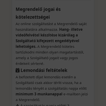
Megrendelő jogai és
kötelezettségei
Az online szolgáltatást a Megrendelő saját
használatára alkalmazza.
Hang- illetve
videófelvétel készítése kizárólag a
Szolgáltató kifejezett engedélyével
lehetséges.
A Megrendelő köteles
tartózkodni minden olyan magatartástól,
amely a Szolgáltató jogait vagy jogos
érdekeit sértené.
Lemondási feltételek
A befizetett díjat lemondás esetén a
Szolgáltató csak akkor téríti vissza, ha a
lemondás tényét a szolgáltatás napja előtt
minimum 3 munkanappal
e-mailben jelzi
a Megrendelő.
A szolgáltatás napja előtti 3