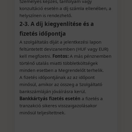
Személyes képzés, tanfolyam vagy
konzultáció esetén a díj számla ellenében, a
helyszínen is rendezhető.
2-3. A díj kiegyenlítése és a
fizetés időpontja
A szolgáltatás díját a jelentkezési lapon
feltüntetett devizanemben (HUF vagy EUR)
kell megfizetni.
Fontos:
A más pénznemben
történő utalás miatti többletköltségek
minden esetben a Megrendelőt terhelik.
A fizetés időpontjának az az időpont
minősül, amikor az összeg a Szolgáltató
bankszámláján jóváírásra kerül.
Bankkártyás fizetés esetén
a fizetés a
tranzakció sikeres visszaigazolásakor
minősül teljesítettnek.