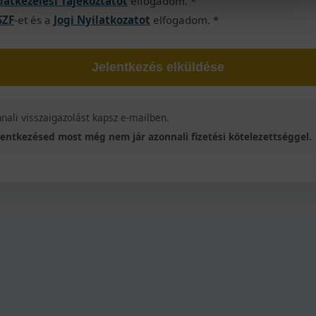
datkezelési Tájékoztatót
elfogadom. *
SZF
-et és a
Jogi Nyilatkozatot
elfogadom. *
Jelentkezés elküldése
nali visszaigazolást kapsz e-mailben.
lentkezésed most még nem jár azonnali fizetési kötelezettséggel.