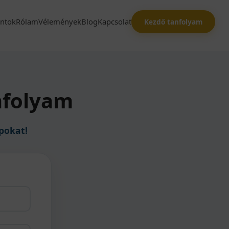
ntok
Rólam
Vélemények
Blog
Kapcsolat
Kezdő tanfolyam
nfolyam
apokat!