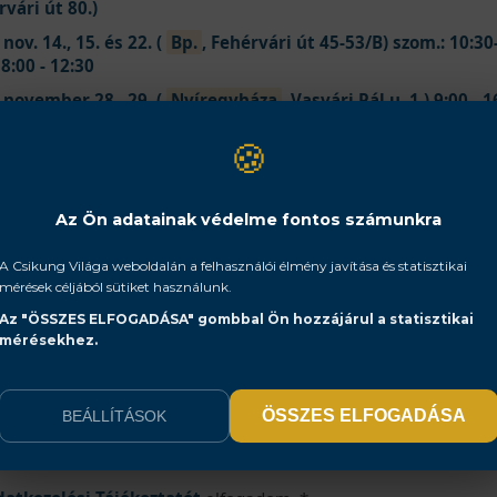
vári út 80.)
nov. 14., 15. és 22. (
Bp.
, Fehérvári út 45-53/B) szom.: 10:30
 8:00 - 12:30
 november 28., 29. (
Nyíregyháza
, Vasvári Pál u. 1.) 9:00 - 
🍪
Számlázási Adatok
Az Ön adatainak védelme fontos számunkra
ási név *
A Csikung Világa weboldalán a felhasználói élmény javítása és statisztikai
mérések céljából sütiket használunk.
ószám *
Község *
Az "ÖSSZES ELFOGADÁSA" gombbal Ön hozzájárul a statisztikai
mérésekhez.
zterület, házszám) *
ÖSSZES ELFOGADÁSA
BEÁLLÍTÁSOK