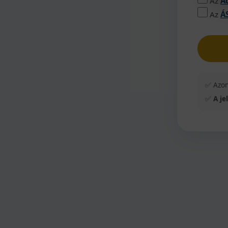
Az
A
Az
Á
✅ Azon
✅
A je