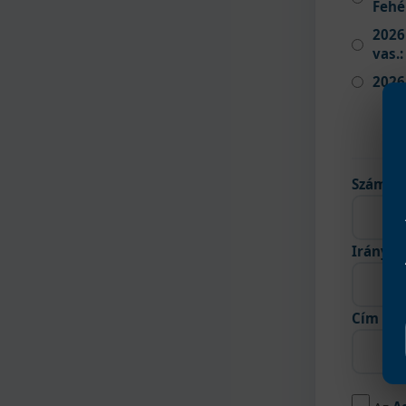
Fehér
2026 
vas.:
2026
Számláz
Irányít
Cím (kö